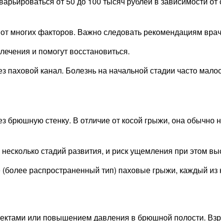
арьироваться от 50 до 100 тысяч рублей в зависимости от 
от многих факторов. Важно следовать рекомендациям врача
ечения и помогут восстановиться.
 паховой канал. Болезнь на начальной стадии часто малоси
 брюшную стенку. В отличие от косой грыжи, она обычно н
ь несколько стадий развития, и риск ущемления при этом вы
 (более распространенный тип) паховые грыжи, каждый из 
ктами или повышением давления в брюшной полости. Взро