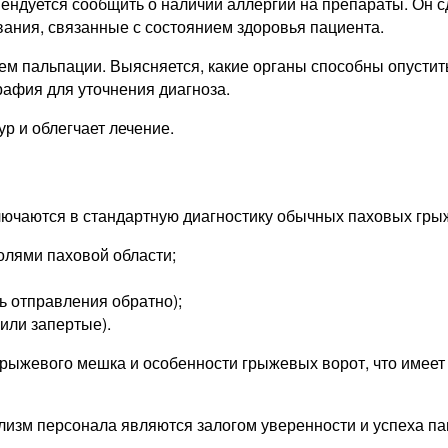
уется сообщить о наличии аллергии на препараты. Он сдае
ания, связанные с состоянием здоровья пациента.
м пальпации. Выясняется, какие органы способны опусти
афия для уточнения диагноза.
р и облегчает лечение.
ючаются в стандартную диагностику обычных паховых грыж
олями паховой области;
ь отправления обратно);
или запертые).
грыжевого мешка и особенности грыжевых ворот, что имее
зм персонала являются залогом уверенности и успеха пац