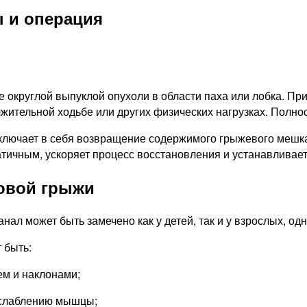
 и операция
 округлой выпуклой опухоли в области паха или лобка. Пр
ительной ходьбе или других физических нагрузках. Полнос
включает в себя возвращение содержимого грыжевого мешк
тичным, ускоряет процесс восстановления и устанавливает
овой грыжи
л может быть замечено как у детей, так и у взрослых, од
 быть:
ем и наклонами;
ослаблению мышцы;