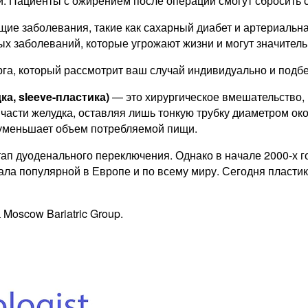
. Пациенты с ожирением после операции смогут сбросить с
щие заболевания, такие как сахарный диабет и артериальн
х заболеваний, которые угрожают жизни и могут значитель
рга, который рассмотрит ваш случай индивидуально и подб
а, sleeve-пластика)
— это хирургическое вмешательство,
 части желудка, оставляя лишь тонкую трубку диаметром ок
 уменьшает объем потребляемой пищи.
ап дуоденального переключения. Однако в начале 2000-х го
тала популярной в Европе и по всему миру. Сегодня пласт
Moscow Bariatric Group.