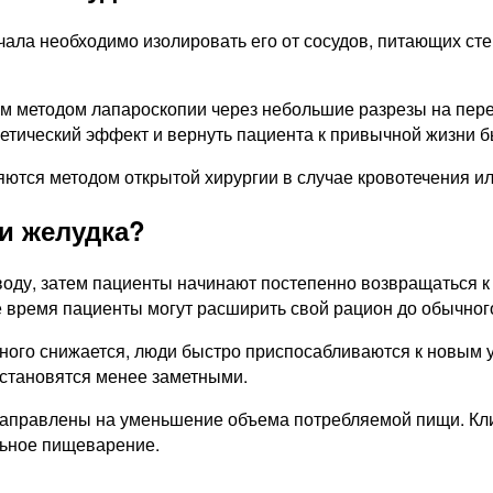
ала необходимо изолировать его от сосудов, питающих сте
м методом лапароскопии через небольшие разрезы на перед
етический эффект и вернуть пациента к привычной жизни б
ются методом открытой хирургии в случае кровотечения ил
ии желудка?
 воду, затем пациенты начинают постепенно возвращаться 
е время пациенты могут расширить свой рацион до обычног
ого снижается, люди быстро приспосабливаются к новым ус
 становятся менее заметными.
направлены на уменьшение объема потребляемой пищи. Кли
льное пищеварение.