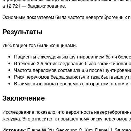
а 12 721 — бандажирование.
Основным показателем была частота невертеброгенных пер
Результаты
79% пациентов были женщинами.
Пациенты с желудочным шунтированием были более мо
В течение 3,5 лет исследования было зафиксировано
Частота переломов составила 6,6 после шунтировани
Риск переломов бедра, запястья и таза был выше у 
Взаимосвязь риска переломов с возрастом, полом и
Заключение
Исследование показало, что вероятность невертеброген
желудка. Это относится к повышенному риску переломов за
Источник:
Elaine W. Yu, Seoyoung C. Kim, Daniel J. Sturg