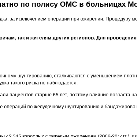
латно по полису ОМС в больницах М
дка, за исключением операции при ожирении. Процедуру м
вичам, так и жителям других регионов. Для проведен
очному шунтированию, сталкиваются с уменьшением плотн
дка такого риска не наблюдается.
ли пациентов старше 65 лет, поэтому влияние возраста на
ле операций по желудочному шунтированию и бандажирова
ы 42 345 взрослых с тяжелым ожирением (2006-2014гг.), и