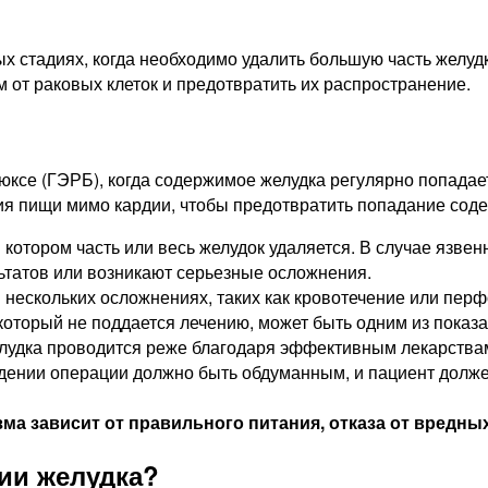
 стадиях, когда необходимо удалить большую часть желудка
 от раковых клеток и предотвратить их распространение.
ксе (ГЭРБ), когда содержимое желудка регулярно попадае
я пищи мимо кардии, чтобы предотвратить попадание сод
 котором часть или весь желудок удаляется. В случае язве
льтатов или возникают серьезные осложнения.
ескольких осложнениях, таких как кровотечение или перф
который не поддается лечению, может быть одним из показа
елудка проводится реже благодаря эффективным лекарства
едении операции должно быть обдуманным, и пациент долж
зма зависит от правильного питания, отказа от вредн
ии желудка?