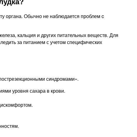
лудка?
ту органа. Обычно не наблюдается проблем c
елеза, кальция и других питательных веществ. Для
ледить за питанием с учетом специфических
«пострезекционными синдромами».
ями уровня сахара в крови.
дискомфортом.
нностям.