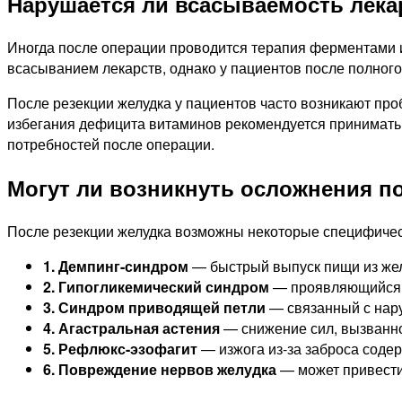
Нарушается ли всасываемость лека
Иногда после операции проводится терапия ферментами и
всасыванием лекарств, однако у пациентов после полного
После резекции желудка у пациентов часто возникают про
избегания дефицита витаминов рекомендуется принимать 
потребностей после операции.
Могут ли возникнуть осложнения п
После резекции желудка возможны некоторые специфичес
1. Демпинг-синдром
— быстрый выпуск пищи из жел
2. Гипогликемический синдром
— проявляющийся с
3. Синдром приводящей петли
— связанный с нар
4. Агастральная астения
— снижение сил, вызванно
5. Рефлюкс-эзофагит
— изжога из-за заброса соде
6. Повреждение нервов желудка
— может привести