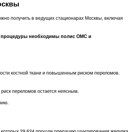
осквы
ожно получить в ведущих стационарах Москвы, включая
ия процедуры необходимы полис ОМС и
ости костной ткани и повышенным риском переломов.
 риск переломов остается неясным.
нию.
з которых 29 624 прошли операцию шунтирования желудка,