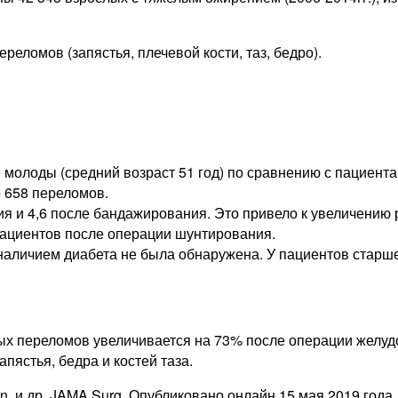
еломов (запястья, плечевой кости, таз, бедро).
лоды (средний возраст 51 год) по сравнению с пациентам
 658 переломов.
я и 4,6 после бандажирования. Это привело к увеличению 
пациентов после операции шунтирования.
 наличием диабета не была обнаружена. У пациентов старш
ных переломов увеличивается на 73% после операции желу
пястья, бедра и костей таза.
eon, и др. JAMA Surg. Опубликовано онлайн 15 мая 2019 года.