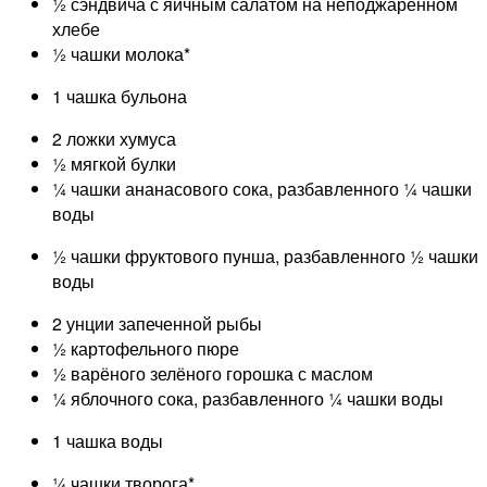
½ сэндвича с яичным салатом на неподжаренном
хлебе
½ чашки молока*
1 чашка бульона
2 ложки хумуса
½ мягкой булки
¼ чашки ананасового сока, разбавленного ¼ чашки
воды
½ чашки фруктового пунша, разбавленного ½ чашки
воды
2 унции запеченной рыбы
½ картофельного пюре
½ варёного зелёного горошка с маслом
¼ яблочного сока, разбавленного ¼ чашки воды
1 чашка воды
¼ чашки творога*