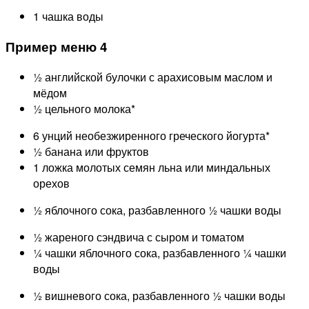
1 чашка воды
Пример меню 4
½ английской булочки с арахисовым маслом и
мёдом
½ цельного молока*
6 унций необезжиренного греческого йогурта*
½ банана или фруктов
1 ложка молотых семян льна или миндальных
орехов
½ яблочного сока, разбавленного ½ чашки воды
½ жареного сэндвича с сыром и томатом
¼ чашки яблочного сока, разбавленного ¼ чашки
воды
½ вишневого сока, разбавленного ½ чашки воды