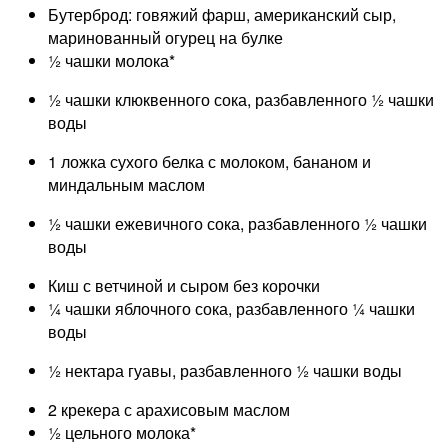
Бутерброд: говяжий фарш, американский сыр,
маринованный огурец на булке
½ чашки молока*
½ чашки клюквенного сока, разбавленного ½ чашки
воды
1 ложка сухого белка с молоком, бананом и
миндальным маслом
½ чашки ежевичного сока, разбавленного ½ чашки
воды
Киш с ветчиной и сыром без корочки
¼ чашки яблочного сока, разбавленного ¼ чашки
воды
½ нектара гуавы, разбавленного ½ чашки воды
2 крекера с арахисовым маслом
½ цельного молока*