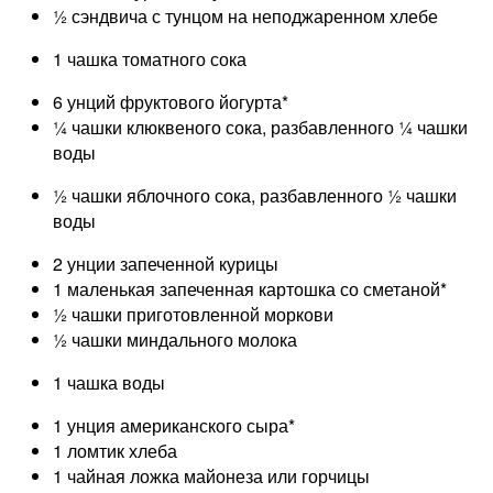
½ сэндвича с тунцом на неподжаренном хлебе
1 чашка томатного сока
6 унций фруктового йогурта*
¼ чашки клюквеного сока, разбавленного ¼ чашки
воды
½ чашки яблочного сока, разбавленного ½ чашки
воды
2 унции запеченной курицы
1 маленькая запеченная картошка со сметаной*
½ чашки приготовленной моркови
½ чашки миндального молока
1 чашка воды
1 унция американского сыра*
1 ломтик хлеба
1 чайная ложка майонеза или горчицы