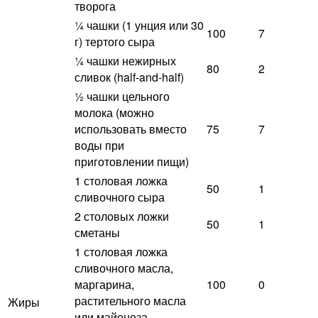
творога
¼ чашки (1 унция или 30
100
7
г) тертого сыра
¼ чашки нежирных
80
2
сливок (half-and-half)
½ чашки цельного
молока (можно
использовать вместо
75
7
воды при
приготовлении пищи)
1 столовая ложка
50
1
сливочного сыра
2 столовых ложки
50
1
сметаны
1 столовая ложка
сливочного масла,
маргарина,
100
0
растительного масла
Жиры
или майонеза