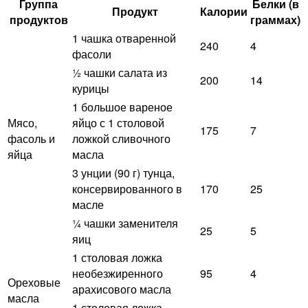
Группа
Белки (в
Продукт
Калории
продуктов
граммах)
1 чашка отваренной
240
4
фасоли
½ чашки салата из
200
14
курицы
1 большое вареное
Мясо,
яйцо с 1 столовой
175
7
фасоль и
ложкой сливочного
яйца
масла
3 унции (90 г) тунца,
консервированного в
170
25
масле
¼ чашки заменителя
25
5
яиц
1 столовая ложка
необезжиренного
95
4
Ореховые
арахисового масла
масла
1 столовая ложка