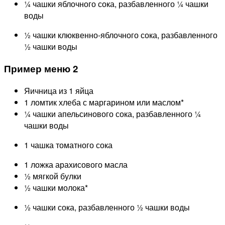
¼ чашки яблочного сока, разбавленного ¼ чашки
воды
½ чашки клюквенно-яблочного сока, разбавленного
½ чашки воды
Пример меню 2
Яичница из 1 яйца
1 ломтик хлеба с маргарином или маслом*
¼ чашки апельсинового сока, разбавленного ¼
чашки воды
1 чашка томатного сока
1 ложка арахисового масла
½ мягкой булки
½ чашки молока*
½ чашки сока, разбавленного ½ чашки воды