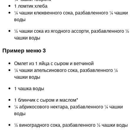
1 ломтик хлеба
¼ чашки клюквенного сока, разбавленного ¼ чашки
воды
½ чашки сока из ягодного ассорти, разбавленного ½
чашки воды
Пример меню 3
Омлет из 1 яйца с сыром и ветчиной
¼ чашки апельсинового сока, разбавленного ¼
чашки воды
1 чашка воды
1 блинчик с сыром и маслом*
¼ абрикосового нектара, разбавленного ¼ чашки
воды
½ виноградного сока, разбавленного ½ чашки воды