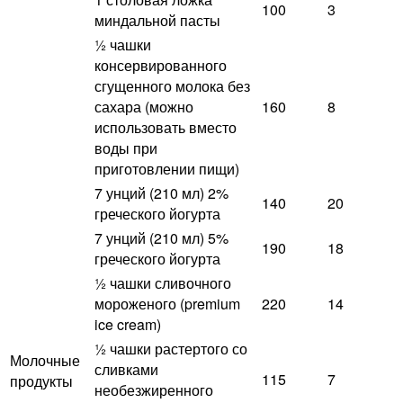
100
3
миндальной пасты
½ чашки
консервированного
сгущенного молока без
сахара (можно
160
8
использовать вместо
воды при
приготовлении пищи)
7 унций (210 мл) 2%
140
20
греческого йогурта
7 унций (210 мл) 5%
190
18
греческого йогурта
½ чашки сливочного
мороженого (premium
220
14
ice cream)
½ чашки растертого со
Молочные
сливками
115
7
продукты
необезжиренного