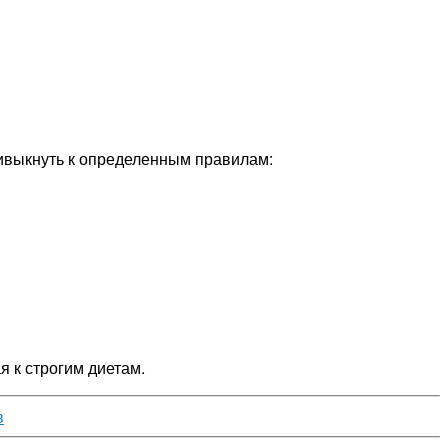
привыкнуть к определенным правилам:
я к строгим диетам.
в