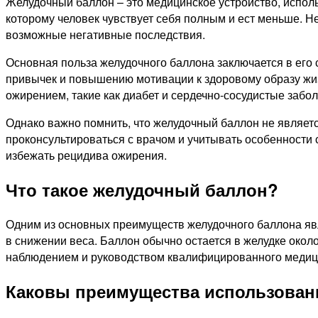
Желудочный баллон – это медицинское устройство, исполь
которому человек чувствует себя полным и ест меньше. 
возможные негативные последствия.
Основная польза желудочного баллона заключается в ег
привычек и повышению мотивации к здоровому образу жиз
ожирением, такие как диабет и сердечно-сосудистые забо
Однако важно помнить, что желудочный баллон не являет
проконсультироваться с врачом и учитывать особенности 
избежать рецидива ожирения.
Что такое желудочный баллон?
Одним из основных преимуществ желудочного баллона явля
в снижении веса. Баллон обычно остается в желудке окол
наблюдением и руководством квалифицированного медици
Каковы преимущества использован