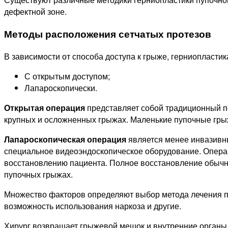
дефектной зоне.
Методы расположения сетчатых протезов
В зависимости от способа доступа к грыже, герниопласти
С открытым доступом;
Лапароскопически.
Открытая операция
представляет собой традиционный по
крупных и осложненных грыжах. Маленькие пупочные гры
Лапароскопическая операция
является менее инвазивны
специальное видеоэндоскопическое оборудование. Операц
восстановлению пациента. Полное восстановление обычно
пупочных грыжах.
Множество факторов определяют выбор метода лечения пу
возможность использования наркоза и другие.
Хирург возвращает грыжевой мешок и внутренние органы 