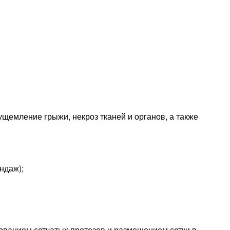
емление грыжи, некроз тканей и органов, а также
ндаж);
ованием сетчатых протезов и размещением сетки в