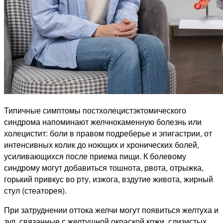
Типичные симптомы постхолецистэктомического
синдрома напоминают желчнокаменную болезнь или
холецистит: боли в правом подреберье и эпигастрии, от
интенсивных колик до ноющих и хронических болей,
усиливающихся после приема пищи. К болевому
синдрому могут добавиться тошнота, рвота, отрыжка,
горький привкус во рту, изжога, вздутие живота, жирный
стул (стеаторея).
При затруднении оттока желчи могут появиться желтуха и
зуд, связанные с желтушной окраской кожи, слизистых