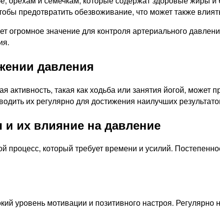
, орехам и семечкам, которые содержат здоровые жиры и б
чтобы предотвратить обезвоживание, что может также влият
т огромное значение для контроля артериального давления
ия.
жении давления
 активность, такая как ходьба или занятия йогой, может 
водить их регулярно для достижения наилучших результато
 и их влияние на давление
ой процесс, который требует времени и усилий. Постепенн
ий уровень мотивации и позитивного настроя. Регулярно н