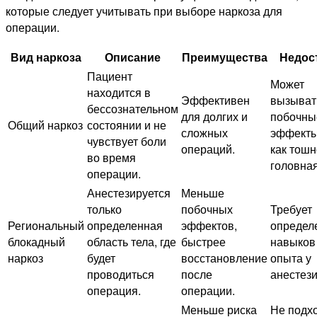
которые следует учитывать при выборе наркоза для
операции.
Вид наркоза
Описание
Преимущества
Недос
Пациент
Может
находится в
Эффективен
вызыват
бессознательном
для долгих и
побочны
Общий наркоз
состоянии и не
сложных
эффекты
чувствует боли
операций.
как тошн
во время
головная
операции.
Анестезируется
Меньше
только
побочных
Требует
Региональный
определенная
эффектов,
определ
блокадный
область тела, где
быстрее
навыков
наркоз
будет
восстановление
опыта у
проводиться
после
анестези
операция.
операции.
Меньше риска
Не подх