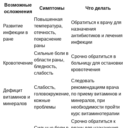
Возможные
Симптомы
Что делать
осложнения
Повышенная
Обратиться к врачу для
Развитие
температура,
назначения
инфекции в
отечность,
антибиотиков и лечения
ране
покраснение
инфекции
раны
Сильные боли в
Срочно обратиться в
области раны,
Кровотечение
больницу для остановки
бледность,
кровотечения
слабость
Следовать
Слабость,
рекомендациям врача
Дефицит
головокружение,
по приему витаминов и
витаминов и
кожные
минералов, при
минералов
проблемы
необходимости пройти
курс витаминотерапии
Срочно обратиться к
Сильные боли в
врачу для назначения